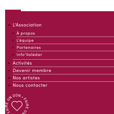
L’Association
À propos
VALÉDAR
L’équipe
Partenaires
Info’Valédar
Activités
ASSOCIATION D'ARTISTE
Devenir membre
EN ARTS VISUELS
Nos artistes
Nous contacter
SALABERRY-DE-VALLEYFIELD